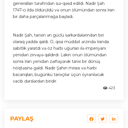
generalları tərəfindən sui-qəsd edildi. Nadir Şah
1747-ci ildə öldürüldü və onun ölümündən sonra İran
bir daha parçalanmağa başladı.
Nadir Şah, tarixin ən güclü sərkərdələrindən biri
olaraq yadda qaldı. O, qısa müddət ərzində İranda
sabitlik yaratdı və öz hərbi uğurları ilə imperiyanı
yenidən zirvəyə qaldırdı. Lakin onun ölümündən
sonra İran yenidən zəifləyərək tarixi bir dönüş
nöqtəsinə gəldi. Nadir Şahın mirası və hərbi
bacarıqları, bugünkü tarixçilər üçün öyrəniləcək
vacib dərslərdən biridir.
423
PAYLAŞ