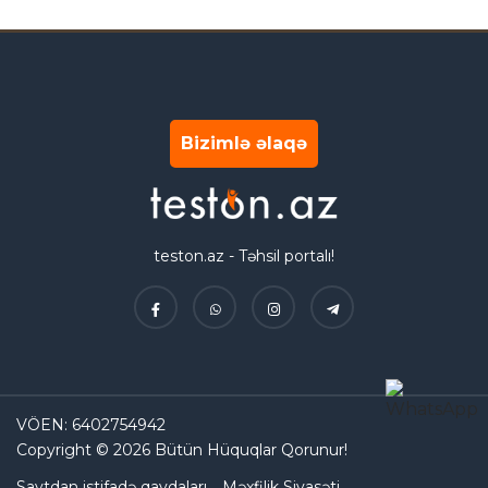
Bizimlə əlaqə
teston.az - Təhsil portalı!
VÖEN: 6402754942
Copyright © 2026 Bütün Hüquqlar Qorunur!
Saytdan istifadə qaydaları
Məxfilik Siyasəti