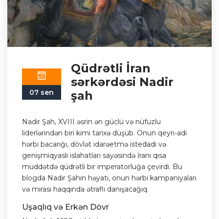
Qüdrətli İran
sərkərdəsi Nadir
07 sen
şah
Nadir Şah, XVIII əsrin ən güclü və nüfuzlu
liderlərindən biri kimi tarixə düşüb. Onun qeyri-adi
hərbi bacarığı, dövlət idarəetmə istedadı və
genişmiqyaslı islahatları sayəsində İranı qısa
müddətdə qüdrətli bir imperatorluğa çevirdi. Bu
blogda Nadir Şahın həyatı, onun hərbi kampaniyaları
və mirası haqqında ətraflı danışacağıq.
Uşaqlıq və Erkən Dövr