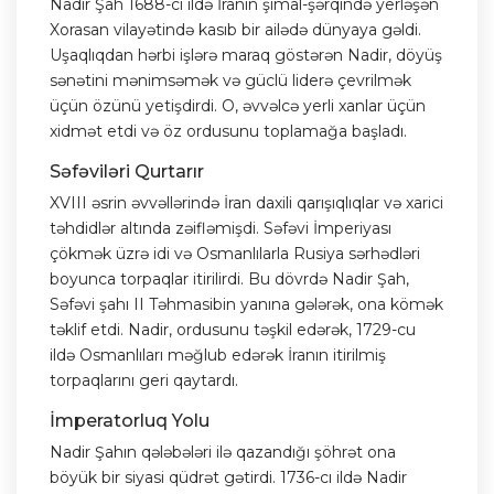
Nadir Şah 1688-ci ildə İranın şimal-şərqində yerləşən
Xorasan vilayətində kasıb bir ailədə dünyaya gəldi.
Uşaqlıqdan hərbi işlərə maraq göstərən Nadir, döyüş
sənətini mənimsəmək və güclü liderə çevrilmək
üçün özünü yetişdirdi. O, əvvəlcə yerli xanlar üçün
xidmət etdi və öz ordusunu toplamağa başladı.
Səfəviləri Qurtarır
XVIII əsrin əvvəllərində İran daxili qarışıqlıqlar və xarici
təhdidlər altında zəifləmişdi. Səfəvi İmperiyası
çökmək üzrə idi və Osmanlılarla Rusiya sərhədləri
boyunca torpaqlar itirilirdi. Bu dövrdə Nadir Şah,
Səfəvi şahı II Təhmasibin yanına gələrək, ona kömək
təklif etdi. Nadir, ordusunu təşkil edərək, 1729-cu
ildə Osmanlıları məğlub edərək İranın itirilmiş
torpaqlarını geri qaytardı.
İmperatorluq Yolu
Nadir Şahın qələbələri ilə qazandığı şöhrət ona
böyük bir siyasi qüdrət gətirdi. 1736-cı ildə Nadir