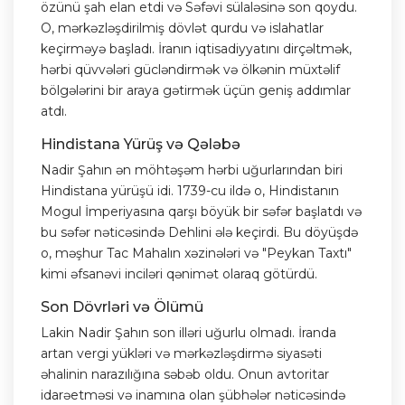
özünü şah elan etdi və Səfəvi sülaləsinə son qoydu.
O, mərkəzləşdirilmiş dövlət qurdu və islahatlar
keçirməyə başladı. İranın iqtisadiyyatını dirçəltmək,
hərbi qüvvələri gücləndirmək və ölkənin müxtəlif
bölgələrini bir araya gətirmək üçün geniş addımlar
atdı.
Hindistana Yürüş və Qələbə
Nadir Şahın ən möhtəşəm hərbi uğurlarından biri
Hindistana yürüşü idi. 1739-cu ildə o, Hindistanın
Mogul İmperiyasına qarşı böyük bir səfər başlatdı və
bu səfər nəticəsində Dehlini ələ keçirdi. Bu döyüşdə
o, məşhur Tac Mahalın xəzinələri və "Peykan Taxtı"
kimi əfsanəvi inciləri qənimət olaraq götürdü.
Son Dövrləri və Ölümü
Lakin Nadir Şahın son illəri uğurlu olmadı. İranda
artan vergi yükləri və mərkəzləşdirmə siyasəti
əhalinin narazılığına səbəb oldu. Onun avtoritar
idarəetməsi və inamına olan şübhələr nəticəsində