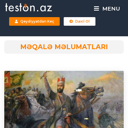
MENU
Qeydiyyatdan Keç
Daxil Ol
MƏQALƏ MƏLUMATLARI