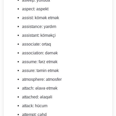
asleep: yuxuda
aspect: aspekt
assist: kömək etmək
assistance: yardım
assistant: köməkçi
associate: ortaq
association: dərnək
​assume: fərz etmək
assure: təmin etmək
atmosphere: atmosfer
attach: əlavə etmək
attached: əlaqəli
attack: hücum
attempt: cəhd