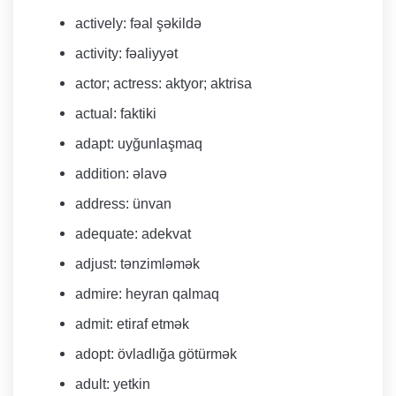
actively: fəal şəkildə
activity: fəaliyyət
actor; actress: aktyor; aktrisa
actual: faktiki
adapt: uyğunlaşmaq
addition: əlavə
address: ünvan
adequate: adekvat
adjust: tənzimləmək
admire: heyran qalmaq
admit: etiraf etmək
adopt: övladlığa götürmək
adult: yetkin