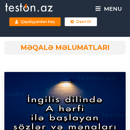
MENU
Qeydiyyatdan Keç
Daxil Ol
MƏQALƏ MƏLUMATLARI