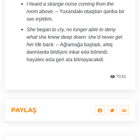
I heard a strange noise coming from the
room above. –
Yuxarıdakı otaqdan qəribə bir
səs eşitdim.
She began to cry, no longer able to deny
what she knew deep down: she’d never get
her life back. –
Ağlamağa başladı, artıq
dərinlərdə bildiyini inkar edə bilmirdi:
həyatını əsla geri ala bilməyəcəkdi.
7032
PAYLAŞ