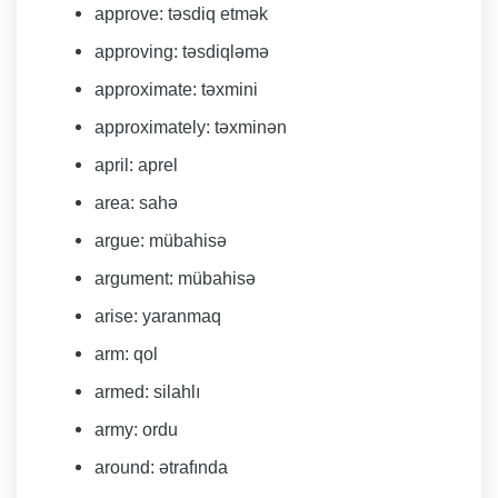
approve: təsdiq etmək
approving: təsdiqləmə
approximate: təxmini
approximately: təxminən
april: aprel
area: sahə
argue: mübahisə
argument: mübahisə
arise: yaranmaq
arm: qol
armed: silahlı
army: ordu
around: ətrafında