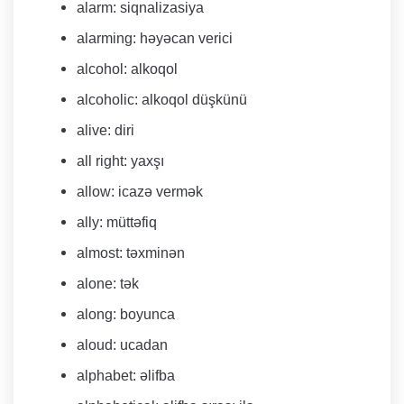
alarm: siqnalizasiya
alarming: həyəcan verici
alcohol: alkoqol
alcoholic: alkoqol düşkünü
alive: diri
all right: yaxşı
allow: icazə vermək
ally: müttəfiq
almost: təxminən
​alone: tək
along: boyunca
aloud: ucadan
​alphabet: əlifba