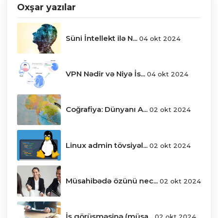
Oxşar yazılar
Süni İntellekt ilə N...
04 okt 2024
VPN Nədir və Niyə İs...
04 okt 2024
Coğrafiya: Dünyanı A...
02 okt 2024
Linux admin tövsiyəl...
02 okt 2024
Müsahibədə özünü nec...
02 okt 2024
İş görüşməsinə (müsa...
02 okt 2024