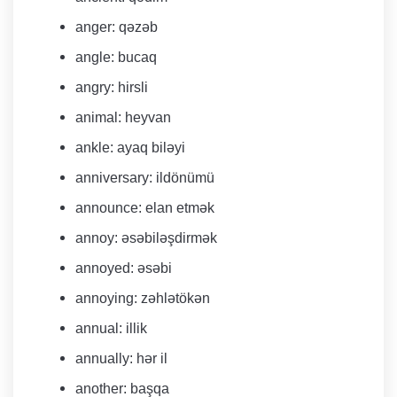
anger: qəzəb
angle: bucaq
angry: hirsli
animal: heyvan
ankle: ayaq biləyi
anniversary: ildönümü
​announce: elan etmək
annoy: əsəbiləşdirmək
annoyed: əsəbi
annoying: zəhlətökən
​​annual: illik
annually: hər il
another: başqa