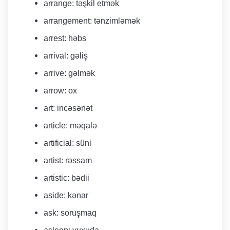
arrange: təşkil etmək
arrangement: tənzimləmək
arrest: həbs
arrival: gəliş
arrive: gəlmək
arrow: ox
art: incəsənət
article: məqalə
artificial: süni
artist: rəssam
artistic: bədii
aside: kənar
ask: soruşmaq