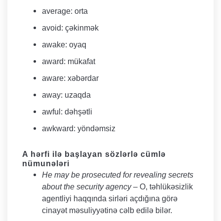
average: orta
avoid: çəkinmək
awake: oyaq
award: mükafat
aware: xəbərdar
away: uzaqda
awful: dəhşətli
​awkward: yöndəmsiz
A hərfi ilə başlayan sözlərlə cümlə
nümunələri
He may be prosecuted for revealing secrets
about the security agency –
O, təhlükəsizlik
agentliyi haqqında sirləri açdığına görə
cinayət məsuliyyətinə cəlb edilə bilər.