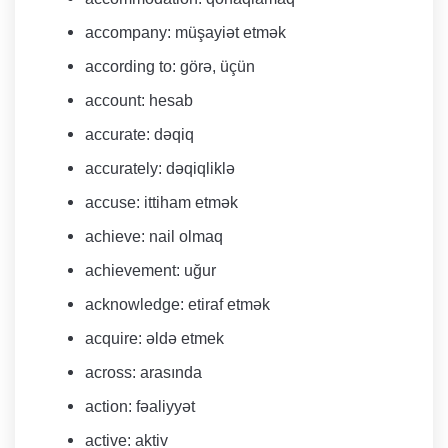
accompany: müşayiət etmək
according to: görə, üçün
account: hesab
accurate: dəqiq
accurately: dəqiqliklə
accuse: ittiham etmək
achieve: nail olmaq
achievement: uğur
acknowledge: etiraf etmək
acquire: əldə etmek
across: arasında
action: fəaliyyət
active: aktiv