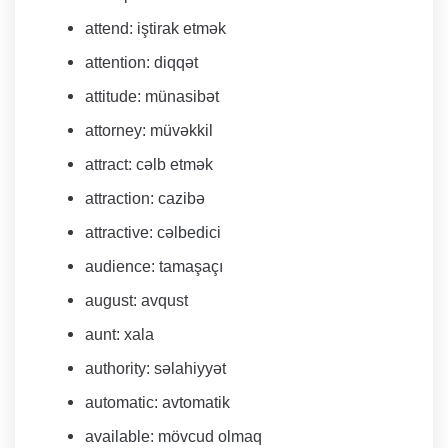
attend: iştirak etmək
attention: diqqət
attitude: münasibət
attorney: müvəkkil
attract: cəlb etmək
attraction: cazibə
attractive: cəlbedici
audience: tamaşaçı
august: avqust
aunt: xala
authority: səlahiyyət
automatic: avtomatik
available: mövcud olmaq