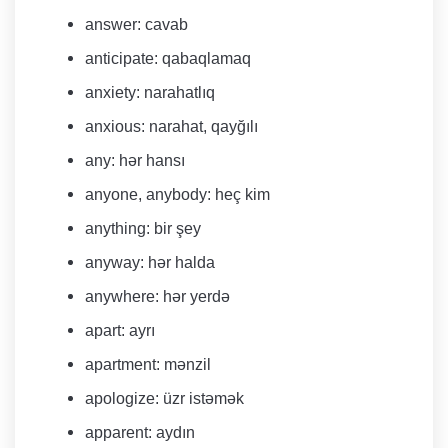
​answer: cavab
anticipate: qabaqlamaq
anxiety: narahatlıq
anxious: narahat, qayğılı
any: hər hansı
anyone, anybody: heç kim
anything: bir şey
​anyway: hər halda
anywhere: hər yerdə
apart: ayrı
apartment: mənzil
apologize: üzr istəmək
apparent: aydın