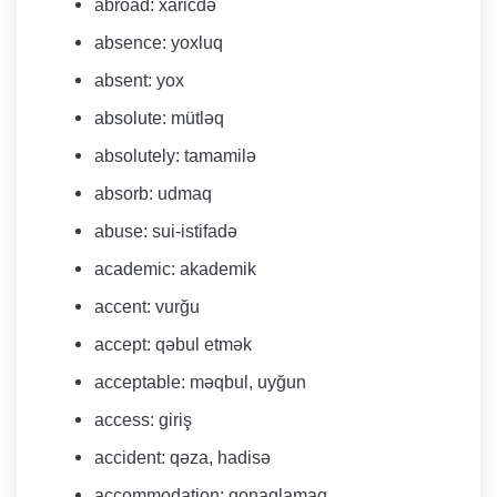
abroad: xaricdə
absence: yoxluq
absent: yox
absolute: mütləq
absolutely: tamamilə
absorb: udmaq
abuse: sui-istifadə
academic: akademik
accent: vurğu
accept: qəbul etmək
acceptable: məqbul, uyğun
access: giriş
accident: qəza, hadisə
accommodation: qonaqlamaq