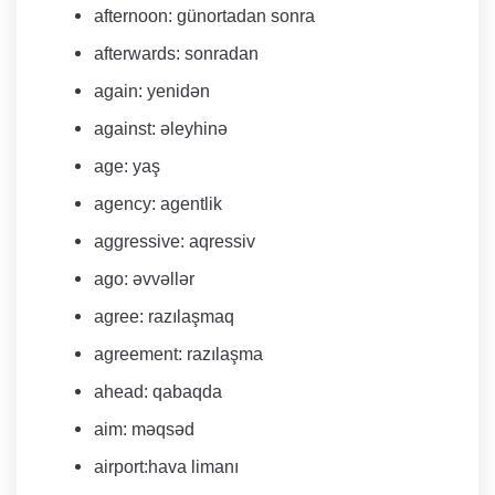
afternoon: günortadan sonra
afterwards: sonradan
again: yenidən
against: əleyhinə
age: yaş
agency: agentlik
aggressive: aqressiv
ago: əvvəllər
agree: razılaşmaq
agreement: razılaşma
ahead: qabaqda
aim: məqsəd
airport:hava limanı