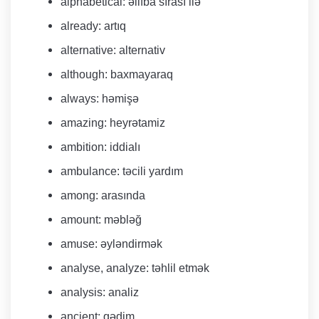
alphabetical: əlifba sırası ilə
already: artıq
alternative: alternativ
although: baxmayaraq
always: həmişə
​amazing: heyrətamiz
ambition: iddialı
ambulance: təcili yardım
among: arasında
​​​amount: məbləğ
amuse: əyləndirmək
analyse, analyze: təhlil etmək
analysis: analiz
ancient: qədim