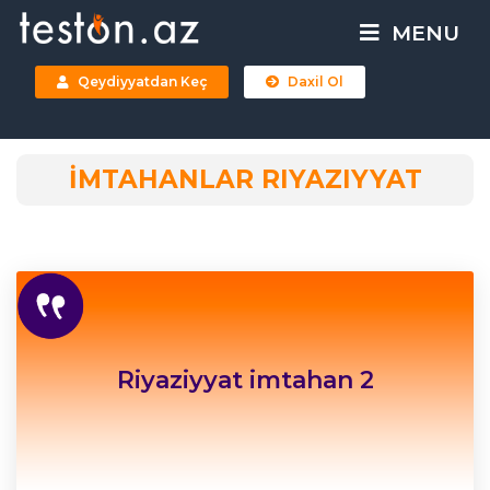
MENU
Qeydiyyatdan Keç
Daxil Ol
İMTAHANLAR RIYAZIYYAT
Riyaziyyat imtahan 2