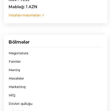
Məbləğ: 1 AZN
İmtahan məlumatları
Bölmələr
Magistatura
Fənnlər
Məntiq
Məsələlər
Marketinq
MİQ
Dövlət qulluğu