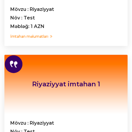
Mövzu : Riyaziyyat
Növ : Test
Məbləğ: 1 AZN
İmtahan məlumatları
Riyaziyyat imtahan 1
Mövzu : Riyaziyyat
Növ : Test