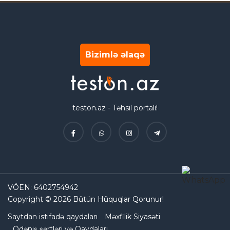
Bizimlə əlaqə
teston.az - Təhsil portalı!
VÖEN: 6402754942
Copyright © 2026 Bütün Hüquqlar Qorunur!
Saytdan istifadə qaydaları
Məxfilik Siyasəti
Ödəniş şərtləri və Qaydaları